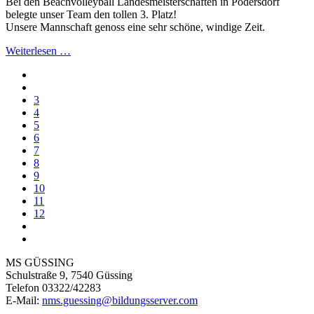
Bei den Beachvolleyball Landesmeisterschaften in Podersdorf
belegte unser Team den tollen 3. Platz!
Unsere Mannschaft genoss eine sehr schöne, windige Zeit.
Weiterlesen …
3
4
5
6
7
8
9
10
11
12
MS GÜSSING
Schulstraße 9, 7540 Güssing
Telefon 03322/42283
E-Mail:
nms.guessing@bildungsserver.com