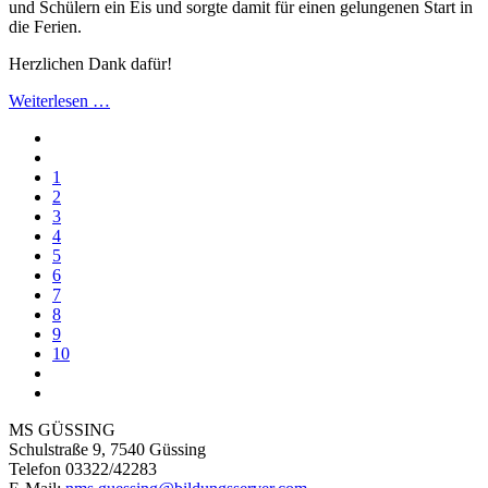
und Schülern ein Eis und sorgte damit für einen gelungenen Start in
die Ferien.
Herzlichen Dank dafür!
Weiterlesen …
1
2
3
4
5
6
7
8
9
10
MS GÜSSING
Schulstraße 9, 7540 Güssing
Telefon 03322/42283